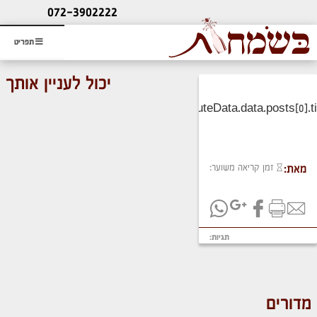
ליעוץ חינם
072-3902222
והזמנת כרטיס שמחות
תפריט
יכול לעניין אותך
זמן קריאה משוער:
מאת:
תגיות:
מדורים