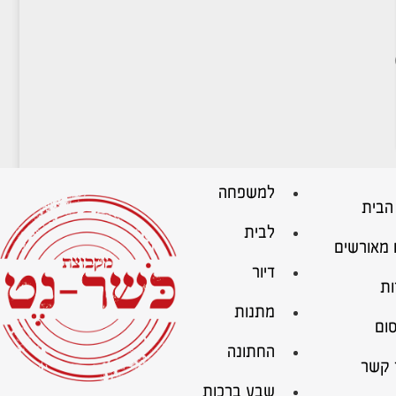
למשפחה
הבית
לבית
 מאורשים
דיור
ות
מתנות
ום
החתונה
 קשר
שבע ברכות