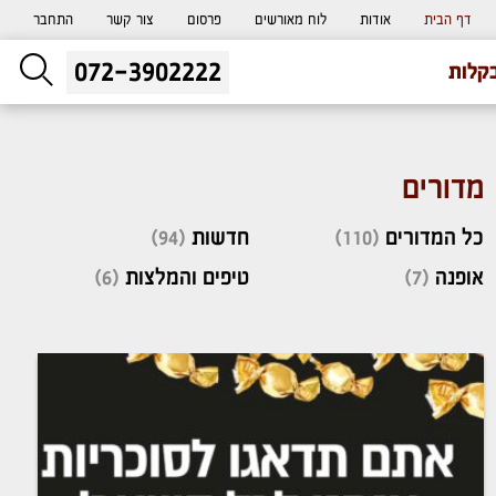
דף הבית
אודות
לוח מאורשים
פרסום
צור קשר
התחבר
072-3902222
ליעוץ חינם
קלות
והזמנת כרטיס שמחות
מדורים
כל המדורים
(110)
חדשות
(94)
אופנה
(7)
טיפים והמלצות
(6)