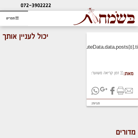
ליעוץ חינם
072-3902222
והזמנת כרטיס שמחות
תפריט
יכול לעניין אותך
זמן קריאה משוער:
מאת:
תגיות:
מדורים