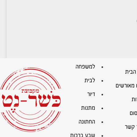
למשפחה
הבית
לבית
 מאורשים
דיור
ות
מתנות
ום
החתונה
 קשר
שבע ברכות