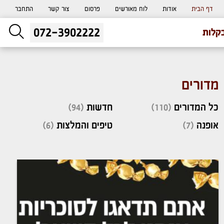
דף הבית
אודות
לוח מאורשים
פרסום
צור קשר
התחבר
072-3902222
ליעוץ חינם
קלות
והזמנת כרטיס שמחות
מדורים
כל המדורים
(110)
חדשות
(94)
אופנה
(7)
טיפים והמלצות
(6)