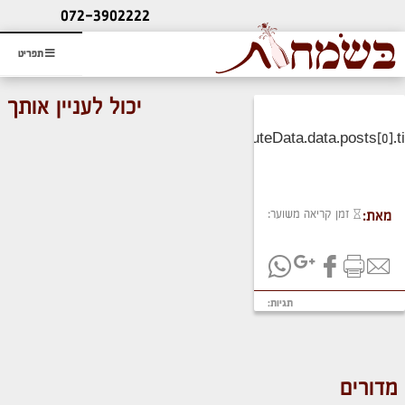
ליעוץ חינם
072-3902222
והזמנת כרטיס שמחות
תפריט
יכול לעניין אותך
זמן קריאה משוער:
מאת:
תגיות:
מדורים