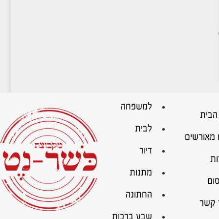
למשפחה
הבית
לבית
 מאורשים
דיור
ות
מתנות
ום
החתונה
 קשר
שבע ברכות