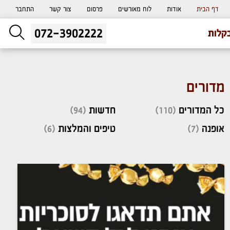
דף הבית
אודות
לוח מאורשים
פרסום
צור קשר
התחבר
072-3902222
ליעוץ חינם
קלות
והזמנת כרטיס שמחות
מדורים
כל המדורים
(110)
חדשות
(94)
אופנה
(7)
טיפים והמלצות
(6)