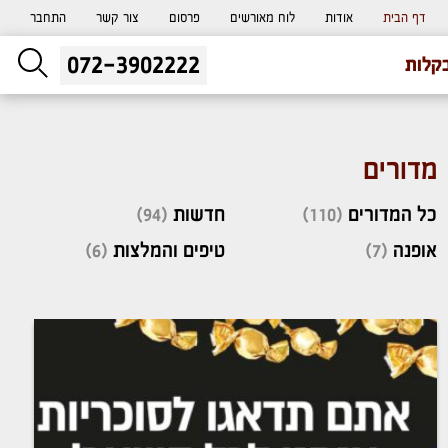
דף הבית
אודות
לוח מאורשים
פרסום
צור קשר
התחבר
072-3902222
ליעוץ חינם
קלות
והזמנת כרטיס שמחות
מדורים
כל המדורים
(110)
חדשות
(94)
אופנה
(7)
טיפים והמלצות
(6)