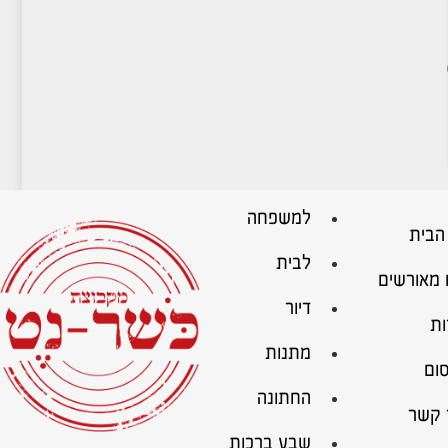
למשפחה
הבית
לבית
 מאורשים
דיור
ות
מתנות
ום
החתונה
 קשר
שבע ברכות