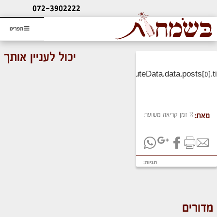
ליעוץ חינם
072-3902222
והזמנת כרטיס שמחות
תפריט
יכול לעניין אותך
זמן קריאה משוער:
מאת:
תגיות:
מדורים