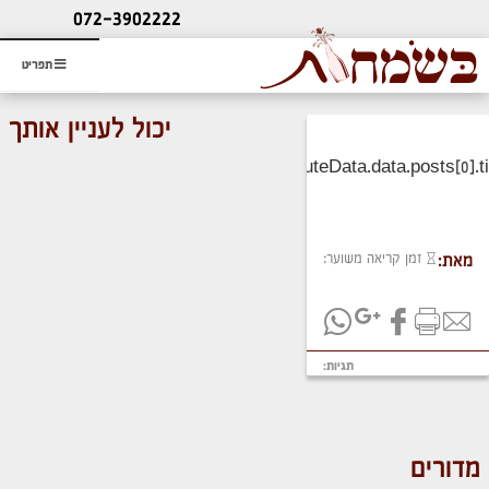
ליעוץ חינם
072-3902222
והזמנת כרטיס שמחות
תפריט
יכול לעניין אותך
זמן קריאה משוער:
מאת:
תגיות:
מדורים