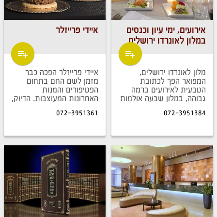
אירועים, ימי עיון וכנסים
איידי פרייזלר
במלון לאונרדו ירושלים
מלון לאונרדו ירושלים,
איידי פרייזלר הפכה כבר
המפואר הפך לכתובת
מזמן לשם החם בתחום
הטבעית לאירועים ברמה
הפטיפורים והמנות
גבוהה, במלון שבעה אולמות
האחרונות המעוצבות. הדיוק,
מפוארים ויוקרתיים בגדלים
הפרפקציוניזם המוגזם,
072-3951361
072-3951384
שונים למגוון סוגי אירועים.
האמנות והטעם הם אלו
שהביאו את איידי לאן
שהגיעה.