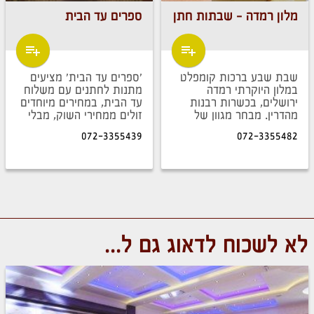
מלון רמדה - שבתות חתן
ספרים עד הבית
שבת שבע ברכות קומפלט
'ספרים עד הבית' מציעים
במלון היוקרתי רמדה
מתנות לחתנים עם משלוח
ירושלים, בכשרות רבנות
עד הבית, במחירים מיוחדים
מהדרין. מבחר מגוון של
זולים ממחירי השוק, מבלי
חדרים מפוארים, זוגיים
להסתובב בין עשרות חנויות,
072-3355439
072-3355482
ומשפחתיים. אולם נפרד
גם מחיר גם איכות וגם
לסעודת שבת לקבוצות עם
נוחות. כי לחתן שלכם מגיע
תפריט בשרי ממטבחו של
הטוב ביותר.
שף המלון.
לא לשכוח לדאוג גם ל...