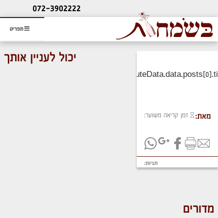
ליעוץ חינם
072-3902222
והזמנת כרטיס שמחות
תפריט
יכול לעניין אותך
זמן קריאה משוער:
מאת:
תגיות:
מדורים