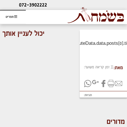
ליעוץ חינם
072-3902222
והזמנת כרטיס שמחות
תפריט
יכול לעניין אותך
זמן קריאה משוער:
מאת:
תגיות:
מדורים