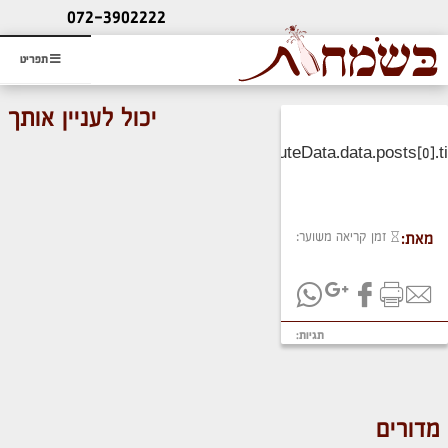
ליעוץ חינם
072-3902222
והזמנת כרטיס שמחות
תפריט
יכול לעניין אותך
זמן קריאה משוער:
מאת:
תגיות:
מדורים