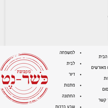
למשפחה
הבית
לבית
 מאורשים
דיור
ות
מתנות
ום
החתונה
 קשר
שבע ברכות