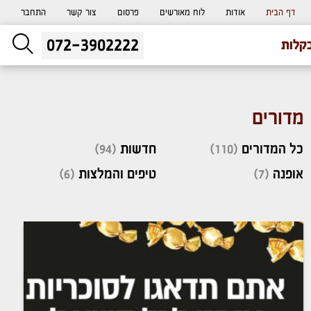
דף הבית
אודות
לוח מאורשים
פרסום
צור קשר
התחבר
072-3902222
ליעוץ חינם
קלות
והזמנת כרטיס שמחות
מדורים
כל המדורים
(110)
חדשות
(94)
אופנה
(7)
טיפים והמלצות
(6)