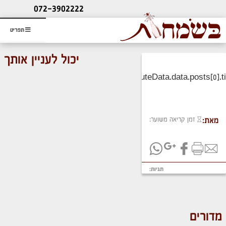
ליעוץ חינם
072-3902222
והזמנת כרטיס שמחות
תפריט
יכול לעניין אותך
זמן קריאה משוער:
מאת:
תגיות:
מדורים