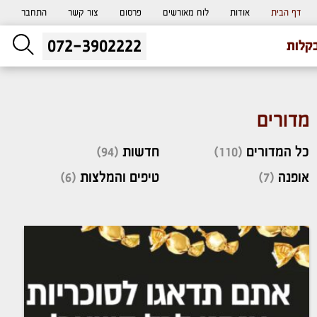
דף הבית
אודות
לוח מאורשים
פרסום
צור קשר
התחבר
072-3902222
ליעוץ חינם
קלות
והזמנת כרטיס שמחות
מדורים
כל המדורים
(110)
חדשות
(94)
אופנה
(7)
טיפים והמלצות
(6)