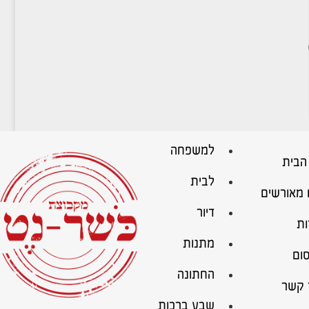
למשפחה
הבית
לבית
 מאורשים
דיור
ות
מתנות
ום
החתונה
 קשר
שבע ברכות