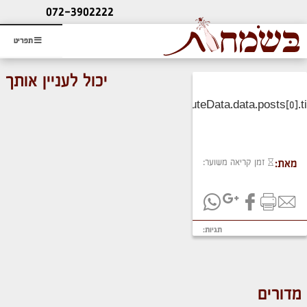
ליעוץ חינם
072-3902222
והזמנת כרטיס שמחות
תפריט
יכול לעניין אותך
זמן קריאה משוער:
מאת:
תגיות:
מדורים