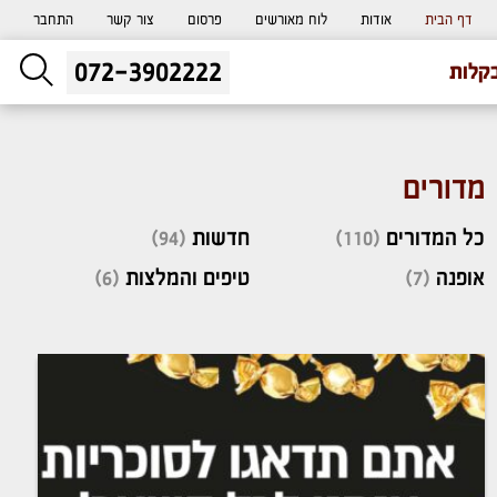
דף הבית
אודות
לוח מאורשים
פרסום
צור קשר
התחבר
072-3902222
ליעוץ חינם
קלות
והזמנת כרטיס שמחות
מדורים
כל המדורים
(110)
חדשות
(94)
אופנה
(7)
טיפים והמלצות
(6)