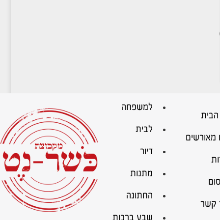
למשפחה
הבית
לבית
 מאורשים
דיור
ות
מתנות
ום
החתונה
 קשר
שבע ברכות