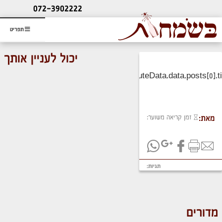
ליעוץ חינם
072-3902222
והזמנת כרטיס שמחות
תפריט
יכול לעניין אותך
זמן קריאה משוער:
מאת:
תגיות:
מדורים