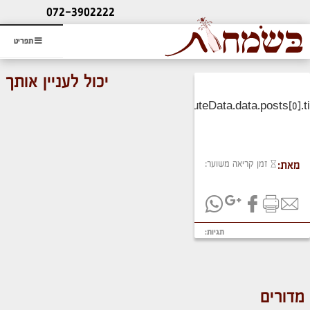
ליעוץ חינם
072-3902222
והזמנת כרטיס שמחות
תפריט
יכול לעניין אותך
זמן קריאה משוער:
מאת:
תגיות:
מדורים