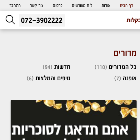
דף הבית
אודות
לוח מאורשים
פרסום
צור קשר
התחבר
072-3902222
ליעוץ חינם
קלות
והזמנת כרטיס שמחות
מדורים
כל המדורים
(110)
חדשות
(94)
אופנה
(7)
טיפים והמלצות
(6)