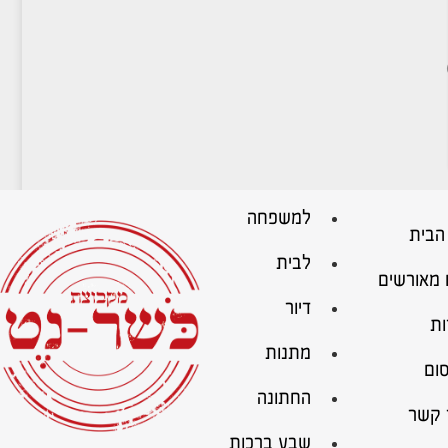
למשפחה
הבית
לבית
 מאורשים
דיור
ות
מתנות
ום
החתונה
 קשר
שבע ברכות