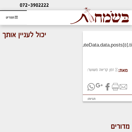
ליעוץ חינם
072-3902222
והזמנת כרטיס שמחות
תפריט
יכול לעניין אותך
זמן קריאה משוער:
מאת:
תגיות:
מדורים