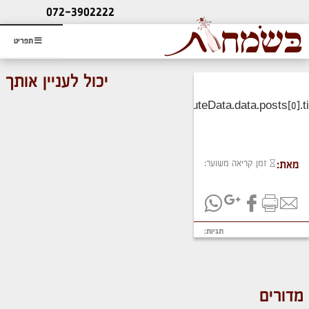
ליעוץ חינם
072-3902222
והזמנת כרטיס שמחות
תפריט
יכול לעניין אותך
זמן קריאה משוער:
מאת:
תגיות:
מדורים