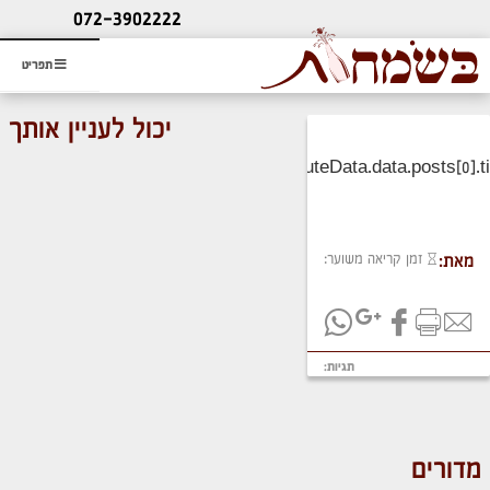
ליעוץ חינם
072-3902222
והזמנת כרטיס שמחות
תפריט
יכול לעניין אותך
זמן קריאה משוער:
מאת:
תגיות:
מדורים