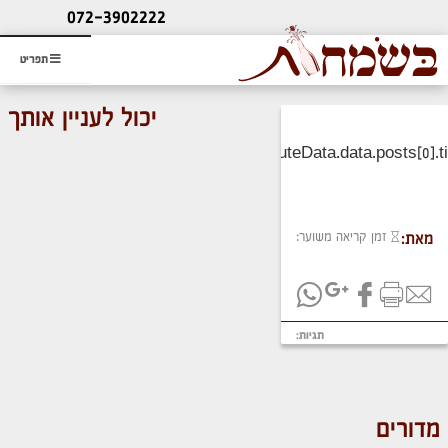
ליעוץ חינם
072-3902222
והזמנת כרטיס שמחות
תפריט
יכול לעניין אותך
זמן קריאה משוער:
מאת:
תגיות:
מדורים