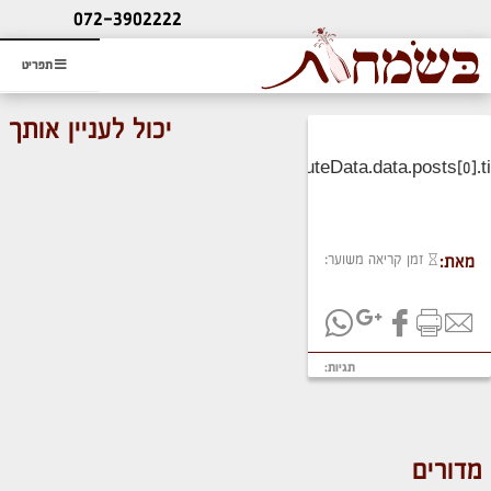
ליעוץ חינם
072-3902222
והזמנת כרטיס שמחות
תפריט
יכול לעניין אותך
זמן קריאה משוער:
מאת:
תגיות:
מדורים