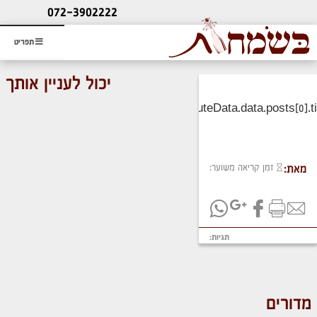
ליעוץ חינם
072-3902222
והזמנת כרטיס שמחות
תפריט
יכול לעניין אותך
זמן קריאה משוער:
מאת:
תגיות:
מדורים