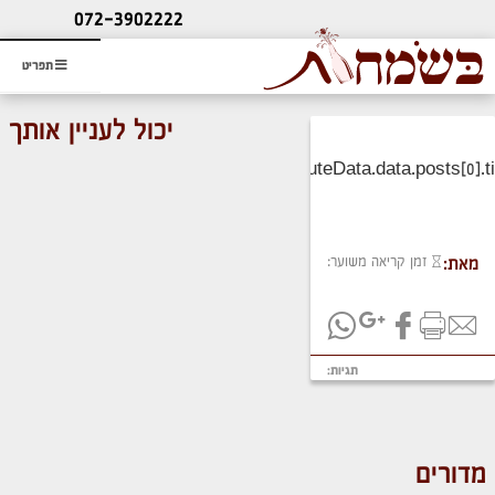
ליעוץ חינם
072-3902222
והזמנת כרטיס שמחות
תפריט
יכול לעניין אותך
זמן קריאה משוער:
מאת:
תגיות:
מדורים