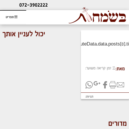
ליעוץ חינם
072-3902222
והזמנת כרטיס שמחות
תפריט
יכול לעניין אותך
זמן קריאה משוער:
מאת:
תגיות:
מדורים