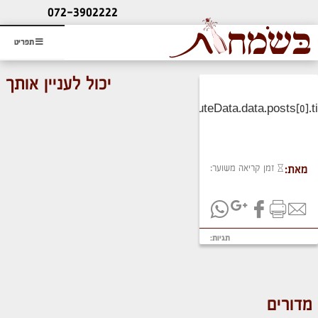
ליעוץ חינם
072-3902222
והזמנת כרטיס שמחות
תפריט
יכול לעניין אותך
זמן קריאה משוער:
מאת:
תגיות:
מדורים