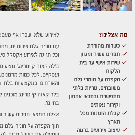
מה אצלינו?
לאירוע שלא ישכחו אף טעם!
כשרות מהודרת
עם חומרי גלם איכותיים, מתכו
תפריט עשיר ומגוון
וכל חגיגה לאירוע אקסקלוסיב
שירות אישי עד בית
ב'לה קאזה קייטרינג' מציעים
הלקוח
ועסקיים, לכל כמות מוזמנים
הקפדה על חומרי גלם
והאורחים ובמקצועיות בלתי
משובחים, טריות בלתי
בלה קאזה קייטרינג מוכנים 
מתפשרת ובתנאי אחסון
בחיים'.
וקירור נאותים
קבלת הזמנות מכל
אצלנו תמצאו תפריט עשיר ומג
הארץ
תוך הקפדה על חומרי גלם מש
עיצוב אירועים ברמה
שמעלה את האוכל מבית לה 