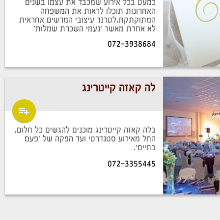
כמעט בכל אירוע שמכבד את עצמו בשנים
האחרונות תוכלו לראות את המשפחה
המתוקתקת,לטרנד עיצובי המרשים אחראית
לא אחרת מאשר 'נעמי השכרת שמלות'
העוסקת כבר יותר מעשור
072-3938684
לה קאזה קייטרינג
בלה קאזה קייטרינג מוכנים להגשים כל חלום,
החל מאירוע סטנדרטי ועד הפקה של 'פעם
בחיים'.
072-3355445