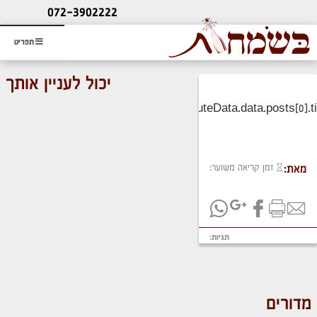
ליעוץ חינם
072-3902222
והזמנת כרטיס שמחות
תפריט
יכול לעניין אותך
זמן קריאה משוער:
מאת:
תגיות:
מדורים