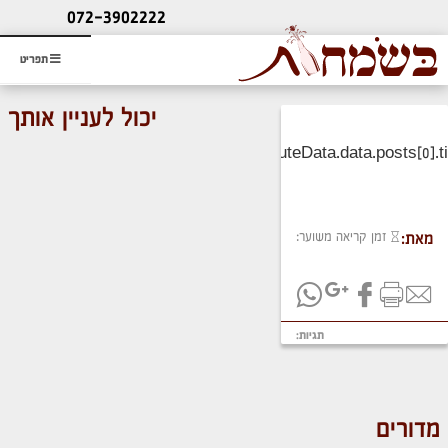
ליעוץ חינם
072-3902222
והזמנת כרטיס שמחות
תפריט
יכול לעניין אותך
זמן קריאה משוער:
מאת:
תגיות:
מדורים