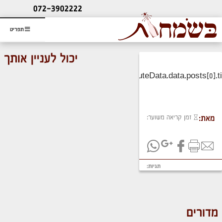
ליעוץ חינם
072-3902222
והזמנת כרטיס שמחות
תפריט
יכול לעניין אותך
זמן קריאה משוער:
מאת:
תגיות:
מדורים