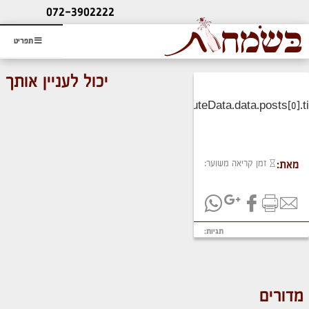
ליעוץ חינם
072-3902222
והזמנת כרטיס שמחות
תפריט
יכול לעניין אותך
זמן קריאה משוער:
מאת:
תגיות:
מדורים