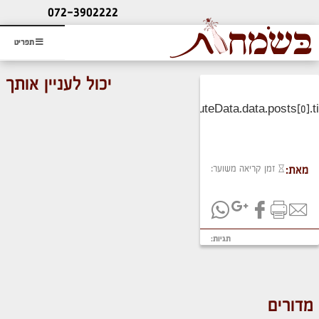
ליעוץ חינם
072-3902222
והזמנת כרטיס שמחות
תפריט
יכול לעניין אותך
זמן קריאה משוער:
מאת:
תגיות:
מדורים