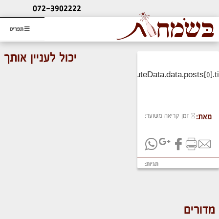
ליעוץ חינם
072-3902222
והזמנת כרטיס שמחות
תפריט
יכול לעניין אותך
זמן קריאה משוער:
מאת:
תגיות:
מדורים