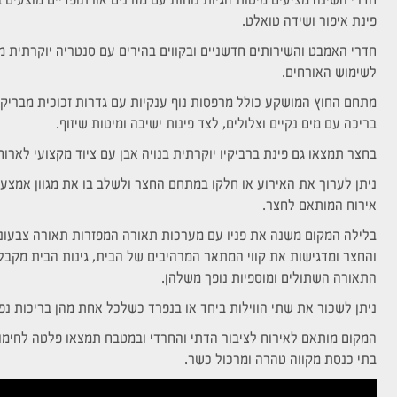
חדרי השינה מציעים מיטות זוגיות נוחות עם מזרנים אורתופדיים מוצעים 
פינת איפור ושידה טואלט.
חדרי האמבט והשירותים חדשניים ובקווים בהירים עם סנטריה יוקרתית מג
לשימוש האורחים.
מתחם החוץ המושקע כולל מרפסות נוף ענקיות עם גדרות זכוכית מבריקו
בריכה עם מים נקיים וצלולים, לצד פינות ישיבה ומיטות שיזוף.
בחצר תמצאו גם פינת ברביקיו יוקרתית בנויה אבן עם ציוד מקצועי לארוח
ניתן לערוך את האירוע או חלקו במתחם החצר ולשלב בו את מגוון אמצעי
אירוח המותאם לחצר.
בלילה המקום משנה את פניו עם מערכות תאורה המפזרות תאורה צבעונ
והחצר ומדגישות את קווי המתאר המרהיבים של הבית, גינות הבית מקבלות
התאורה השתולים ומוספיות נופך משלהן.
ניתן לשכור את שתי הווילות ביחד או בנפרד כשלכל אחת מהן בריכות נפ
המקום מותאם לאירוח לציבור הדתי והחרדי ובמטבח תמצאו פלטה לחימו
בתי כנסת מקווה טהרה ומרכול כשר.