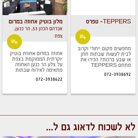
TEPPERS- טפרס
מלון בוטיק אחוזה במרום
אברהם הכהן 53, הר כנען,
צפת
מחפשים מקום ייחודי וקרוב
אחוזה במרום אחוזת בוטיק
לבית לעשות שבתות חתן
יוקרתית הממוקמת בצפת
או שבע ברכות? הכירו את
על צלע הר כנען האחוזה
מתחם TEPPERS
מתאימה לאירוח שבתות
072-3938692
חתן עד 50 איש. אל
072-3938622
תפספסו אירוע של פעם
בחיים באחוזת הבוטיק
שלנו...
לא לשכוח לדאוג גם ל...