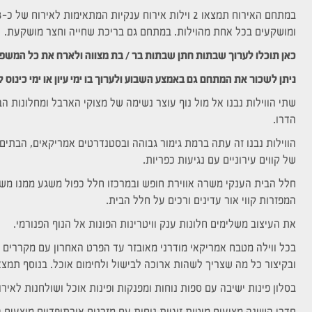
ומושקעים בכל אחת מהוילות. במתחם גם בריכת שחייה וחצר מושקעת.
כאן תוכלו לערוך שבתות חתן שבתות בר / בת מצווה ולארח את כל המשפח
ניתן לשכור את המתחם גם באמצע השבוע ולערוך בו ימי עיון או ימי כינוס ל
שתי הווילות נבנו אל מול נוף עוצר נשימה של מצוקי הארבל ומחלונות 
הדרו.
הווילות נבנו זה עתה ברמת גימור גבוהה ובסטנדרטים אמריקאים, הבתים עו
של קווים עירוניים עם נגיעות כפריות.
חלל הבית הענקי משרה אווירת חופש ובמרכזו חלל כפול משגע ממנו מ
המפזרות קווי אור עדינים ורכים על חלל הבית.
את העיצוב משלימים חלונות ענק וויטרינות הפונות אל הנוף הפנורמי.
בכל ווילה מטבח אמריקאי מודרני מאובזר עד הפרט האחרון עם מקררים גד
ובקיצור כל מה שצריך לשהות ארוכה לבישול ולחימום אוכל. בנוסף תמצא 
בסלון פינות ישיבה עם ספות נוחות ומפנקות ופינות אוכל ושולחנות לאיר