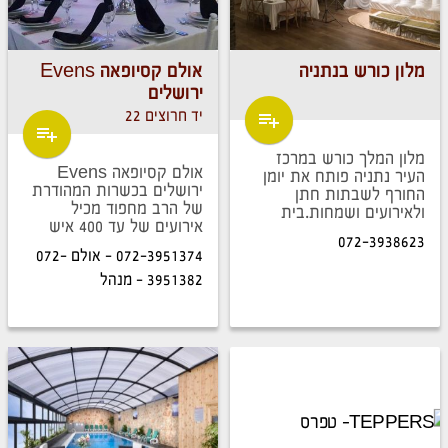
מלון כורש בנתניה
אולם קסיופאה Evens
ירושלים
יד חרוצים 22
מלון המלך כורש במרכז
אולם קסיופאה Evens
העיר נתניה פותח את יומן
ירושלים בכשרות המהודרת
החורף לשבתות חתן
של הרב מחפוד מכיל
ולאירועים ושמחות.בית
אירועים של עד 400 איש
המלון האינטימי מציע את
072-3938623
ומתאים לעריכת חתונות, בר
הלוקיישן המושלם לשבתות
072-3951374 - אולם 072-
או בת מצווה וחינות
חתן עד 300 איש
3951382 - מנהל