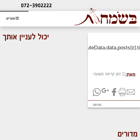
ליעוץ חינם
072-3902222
והזמנת כרטיס שמחות
תפריט
יכול לעניין אותך
זמן קריאה משוער:
מאת:
תגיות:
מדורים