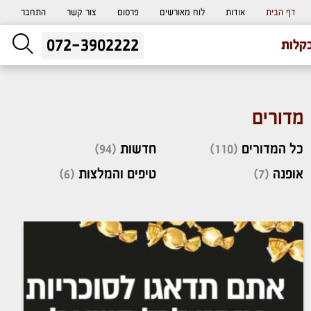
דף הבית
אודות
לוח מאורשים
פרסום
צור קשר
התחבר
072-3902222
ליעוץ חינם
קלות
והזמנת כרטיס שמחות
מדורים
כל המדורים
(110)
חדשות
(94)
אופנה
(7)
טיפים והמלצות
(6)