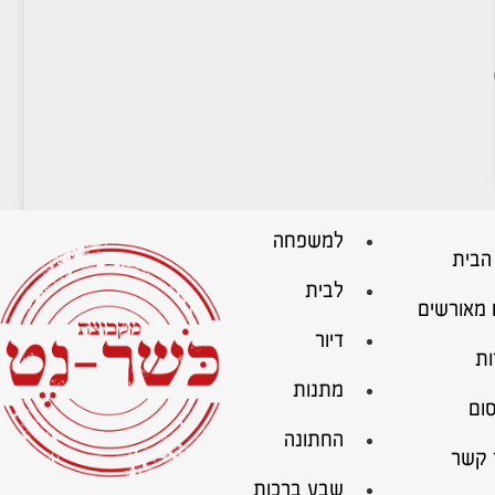
למשפחה
הבית
לבית
 מאורשים
דיור
ות
מתנות
ום
החתונה
 קשר
שבע ברכות