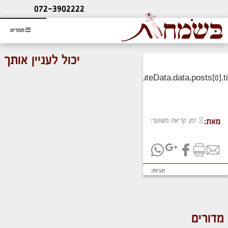
ליעוץ חינם
072-3902222
והזמנת כרטיס שמחות
תפריט
יכול לעניין אותך
זמן קריאה משוער:
מאת:
תגיות:
מדורים