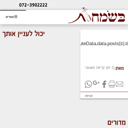
ליעוץ חינם
072-3902222
והזמנת כרטיס שמחות
תפריט
יכול לעניין אותך
זמן קריאה משוער:
מאת:
תגיות:
מדורים