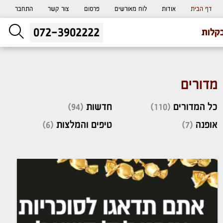
דף הבית
אודות
לוח מאורשים
פרסום
צור קשר
התחבר
072-3902222
ליעוץ חינם
קלות
והזמנת כרטיס שמחות
מדורים
כל המדורים
(110)
חדשות
(94)
אופנה
(7)
טיפים והמלצות
(6)