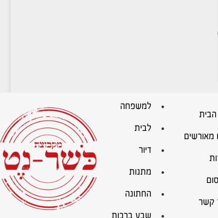
למשפחה
הבית
לבית
 מאורשים
דיור
ות
מתנות
ום
החתונה
 קשר
שבע ברכות