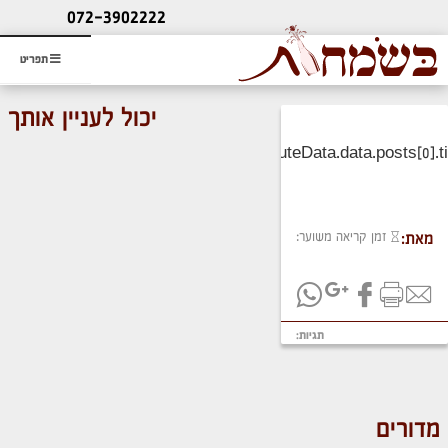
ליעוץ חינם
072-3902222
והזמנת כרטיס שמחות
תפריט
יכול לעניין אותך
זמן קריאה משוער:
מאת:
תגיות:
מדורים