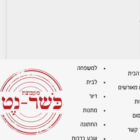
למשפחה
הבית
לבית
 מאורשים
דיור
ות
מתנות
ום
החתונה
 קשר
שבע ברכות