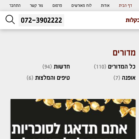
דף הבית
אודות
לוח מאורשים
פרסום
צור קשר
התחבר
072-3902222
ליעוץ חינם
קלות
והזמנת כרטיס שמחות
מדורים
כל המדורים
(110)
חדשות
(94)
אופנה
(7)
טיפים והמלצות
(6)