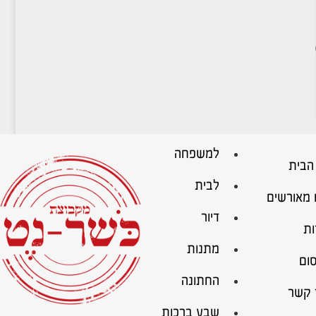
למשפחה
הבית
לבית
 מאורשים
דיור
ות
מתנות
ום
החתונה
 קשר
שבע ברכות