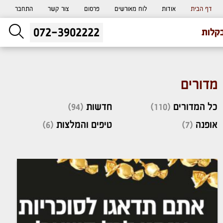
דף הבית
אודות
לוח מאורשים
פרסום
צור קשר
התחבר
072-3902222
ליעוץ חינם
קלות
והזמנת כרטיס שמחות
מדורים
כל המדורים
(110)
חדשות
(94)
אופנה
(7)
טיפים והמלצות
(6)