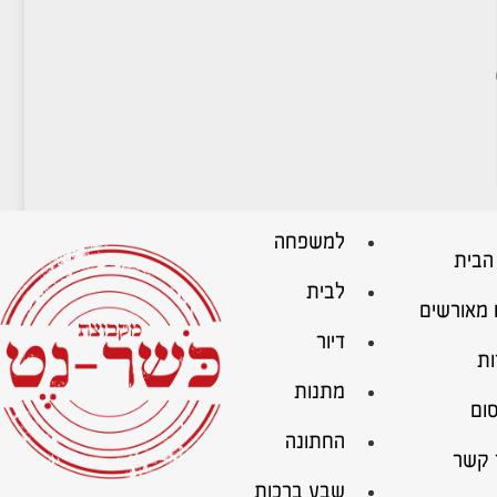
למשפחה
הבית
לבית
 מאורשים
דיור
ות
מתנות
ום
החתונה
 קשר
שבע ברכות