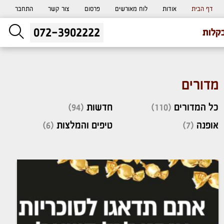
דף הבית
אודות
לוח מאורשים
פרסום
צור קשר
התחבר
072-3902222
ליעוץ חינם
קלות
והזמנת כרטיס שמחות
מדורים
כל המדורים
(110)
חדשות
(94)
אופנה
(7)
טיפים והמלצות
(6)