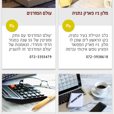
מלון ניו פארק נתניה
עולם המזרנים
בלב הטיילת בעיר נתניה,
'עולם המזרנים' עם וותק
בקו הראשון לים שוכן לו
ומוניטין של 55 שנה במגזר
מלון ניו פארק המפואר
הדתי והחרדי, הנאמנות של
המציע נופש איכותי וברמה
'עולם המזרנים' זה להעניק
גבוהה לעריכת שבתות חתן,
ללקוח את ההתמחות
072-3355479
072-3938618
בר מצווה וכנסים.
הוותיקה במזרנים ולהתאים
את המזרן המושלם במחיר
מוזל במיוחד.