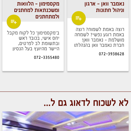
נאמבר וואן - ארגון
מקסמימון - הלוואות
וניהול חתונות
ומשכנתאות למחתנים
ולמתחתנים
רוצה באמת לשמוח? רוצה
ב'מקסמימון' כל לקוח מקבל
באמת רוגע נפשי? לשמחה
יחס אישי, בכובד ראש
מושלמת - נאמבר וואן!
ובתשומת לב לפרטים,
חברת נאמבר וואן בהנהלתו
היישר מהיועץ בעל הנסיון
של שמחה אורלינסקי בעל
072-3938628
והוותק שמגיש בעצמו את
ניסיון רב בארגון אירועים
072-3355480
התיק.
וחתונות...
לא לשכוח לדאוג גם ל...