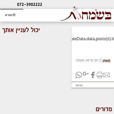
ליעוץ חינם
072-3902222
והזמנת כרטיס שמחות
תפריט
יכול לעניין אותך
זמן קריאה משוער:
מאת:
תגיות:
מדורים