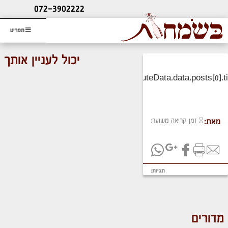
ליעוץ חינם
072-3902222
והזמנת כרטיס שמחות
תפריט
יכול לעניין אותך
זמן קריאה משוער:
מאת:
תגיות:
מדורים